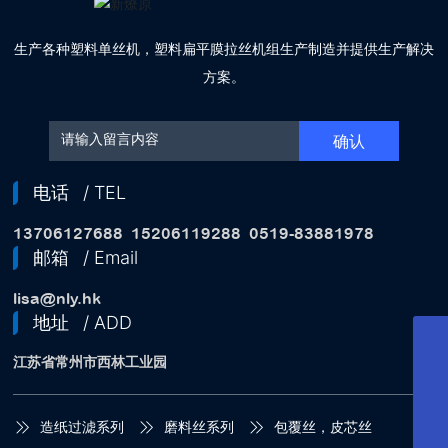
生产各种塑料单丝机，塑料扁平膜拉丝机组生产制造并提供生产解决
方案。
确认
电话
/ TEL
13706127688
15206119288
0519-83881978
邮箱
/ Email
lisa@nly.hk
地址
/ ADD
邮箱
江苏省常州市西林工业园
lisa@nly.hk
服务电话
15206119288
销售热线
造纸过滤系列
磨料丝系列
包覆丝，皮芯丝
13706127688