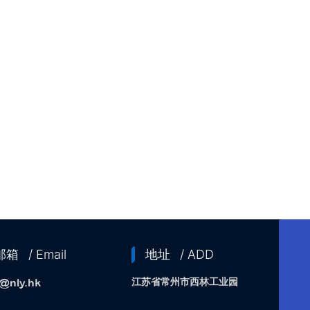
邮箱
邮箱
/ Email
地址
/ ADD
lisa@nly.hk
服务电话
江苏省常州市西林工业园
a@nly.hk
15206119288
销售热线