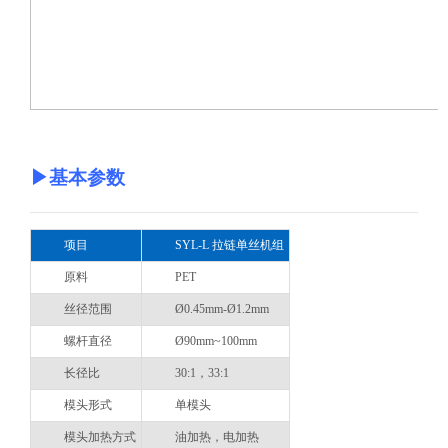
▶
基本参数
项目
SYL-L 拉链单丝机组
原料
PET
丝径范围
Ø0.45mm-Ø1.2mm
螺杆直径
Ø90mm~100mm
长径比
30:1，33:1
模头形式
单模头
模头加热方式
油加热，电加热