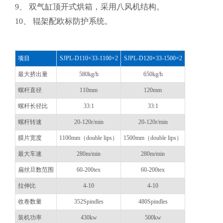
9、 双气缸顶开式烘箱，采用八风机结构。
10、 辊架配欧标防护系统。
项目
SJPL-D110×33-1100×2
SJPL-D120×33-1500×2
最大挤出量
580kg/h
650kg/h
螺杆直径
110mm
120mm
螺杆长径比
33:1
33:1
螺杆转速
20-120r/min
20-120r/min
膜片宽度
1100mm（double lips）
1500mm（double lips）
最大车速
280m/min
280m/min
扁丝旦数范围
60-200tex
60-200tex
拉伸比
4-10
4-10
收卷数量
352Spindles
480Spindles
装机功率
430kw
500kw