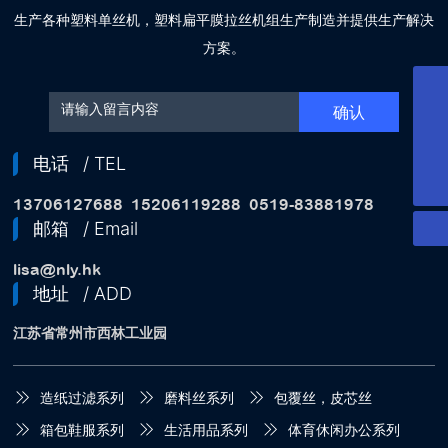
生产各种塑料单丝机，塑料扁平膜拉丝机组生产制造并提供生产解决
方案。
邮箱
确认
lisa@nly.hk
服务电话
15206119288
销售热线
电话
/ TEL
13706127688
13706127688
15206119288
0519-83881978
邮箱
/ Email
lisa@nly.hk
地址
/ ADD
江苏省常州市西林工业园
造纸过滤系列
磨料丝系列
包覆丝，皮芯丝
箱包鞋服系列
生活用品系列
体育休闲办公系列